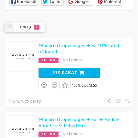
Facebook
Twitter
Google+
Pinterest
Udsalg
2
Monarch Copenhagen ➜ Få 10% rabat
på købet.
No Expires
TILBUD
VIS RABAT
100% SUCCESS
57 Brugt- 0 Idag
Monarch Copenhagen ➜ Få De Bedste
Rabatter & Tilbud Her!
No Expires
TILBUD