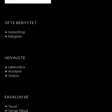
OFTE BENYTTET
➤
HomeShop
➤
Babyplan
UDVALGTE
➤
LittleUnBox
➤
Anodyne
➤
ZeeJuu
EKSKLUSIVE
➤
Texas
➤
Senge Tilbud