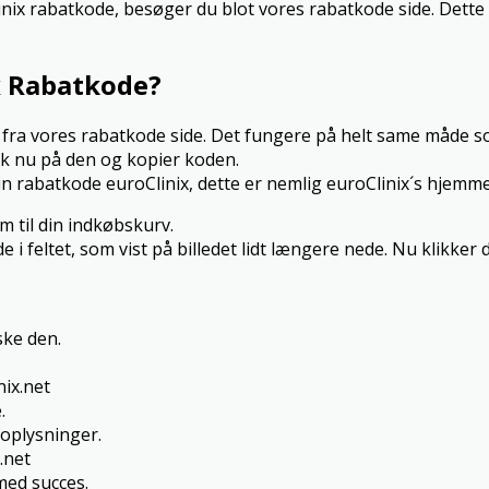
linix rabatkode, besøger du blot vores rabatkode side. Dette
x Rabatkode?
ix fra vores rabatkode side. Det fungere på helt same måde
ik nu på den og kopier koden.
n rabatkode euroClinix, dette er nemlig euroClinix´s hjemme
m til din indkøbskurv.
i feltet, som vist på billedet lidt længere nede. Nu klikker
ke den.
ix.net
.
oplysninger.
.net
med succes.