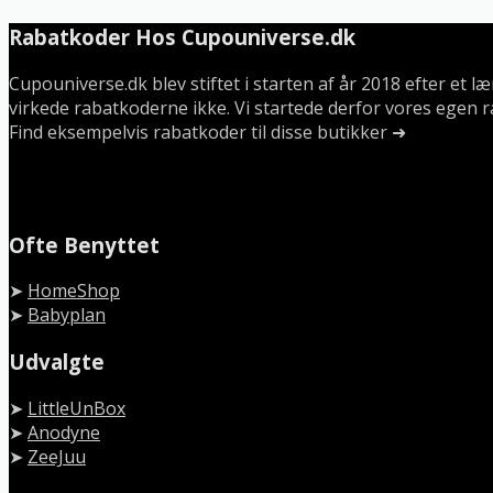
Rabatkoder Hos Cupouniverse.dk
Cupouniverse.dk blev stiftet i starten af år 2018 efter et 
virkede rabatkoderne ikke. Vi startede derfor vores egen r
Find eksempelvis rabatkoder til disse butikker ➜
Ofte Benyttet
➤
HomeShop
➤
Babyplan
Udvalgte
➤
LittleUnBox
➤
Anodyne
➤
ZeeJuu