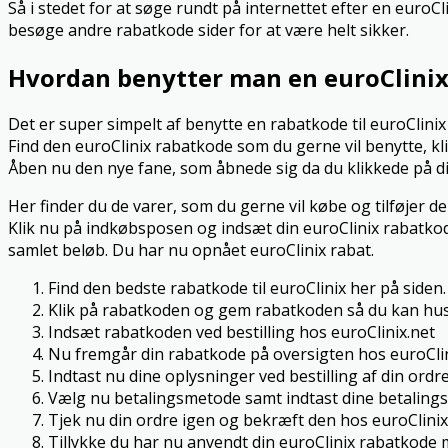
Så i stedet for at søge rundt på internettet efter en euroC
besøge andre rabatkode sider for at være helt sikker.
Hvordan benytter man en euroClini
Det er super simpelt af benytte en rabatkode til euroClin
Find den euroClinix rabatkode som du gerne vil benytte, kl
Åben nu den nye fane, som åbnede sig da du klikkede på di
Her finder du de varer, som du gerne vil købe og tilføjer de
Klik nu på indkøbsposen og indsæt din euroClinix rabatkode 
samlet beløb. Du har nu opnået euroClinix rabat.
Find den bedste rabatkode til euroClinix her på siden.
Klik på rabatkoden og gem rabatkoden så du kan hus
Indsæt rabatkoden ved bestilling hos euroClinix.net
Nu fremgår din rabatkode på oversigten hos euroClin
Indtast nu dine oplysninger ved bestilling af din ordre
Vælg nu betalingsmetode samt indtast dine betalings
Tjek nu din ordre igen og bekræft den hos euroClinix
Tillykke du har nu anvendt din euroClinix rabatkode 