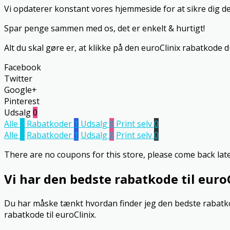
Vi opdaterer konstant vores hjemmeside for at sikre dig de
Spar penge sammen med os, det er enkelt & hurtigt!
Alt du skal gøre er, at klikke på den euroClinix rabatkode 
Facebook
Twitter
Google+
Pinterest
Udsalg
0
Alle
1
Rabatkoder
1
Udsalg
0
Print selv
0
Alle
1
Rabatkoder
1
Udsalg
0
Print selv
0
There are no coupons for this store, please come back late
Vi har den bedste rabatkode til euro
Du har måske tænkt hvordan finder jeg den bedste rabatkode
rabatkode til euroClinix.