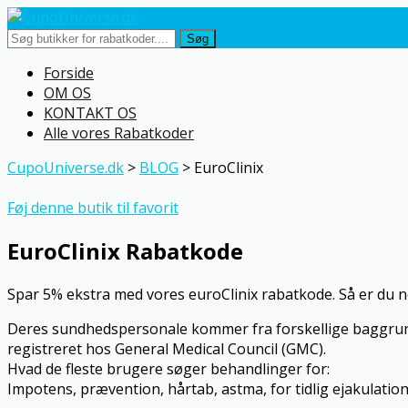
Søg
Skip
Forside
to
OM OS
content
KONTAKT OS
Alle vores Rabatkoder
CupoUniverse.dk
>
BLOG
>
EuroClinix
Føj denne butik til favorit
EuroClinix Rabatkode
Spar 5% ekstra med vores euroClinix rabatkode. Så er du ne
Deres sundhedspersonale kommer fra forskellige baggrunde 
registreret hos General Medical Council (GMC).
Hvad de fleste brugere søger behandlinger for:
Impotens, prævention, hårtab, astma, for tidlig ejakulati