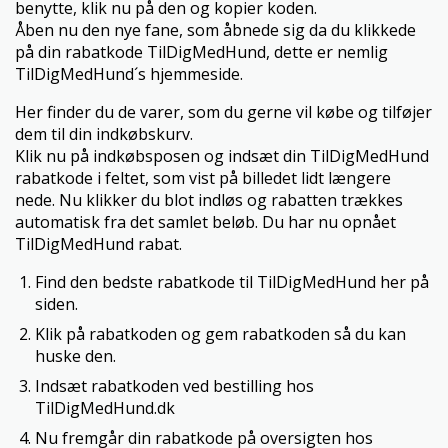
benytte, klik nu på den og kopier koden.
Åben nu den nye fane, som åbnede sig da du klikkede
på din rabatkode TilDigMedHund, dette er nemlig
TilDigMedHund´s hjemmeside.
Her finder du de varer, som du gerne vil købe og tilføjer
dem til din indkøbskurv.
Klik nu på indkøbsposen og indsæt din TilDigMedHund
rabatkode i feltet, som vist på billedet lidt længere
nede. Nu klikker du blot indløs og rabatten trækkes
automatisk fra det samlet beløb. Du har nu opnået
TilDigMedHund rabat.
Find den bedste rabatkode til TilDigMedHund her på
siden.
Klik på rabatkoden og gem rabatkoden så du kan
huske den.
Indsæt rabatkoden ved bestilling hos
TilDigMedHund.dk
Nu fremgår din rabatkode på oversigten hos