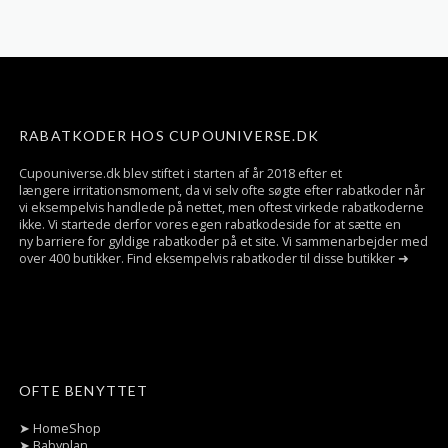
RABATKODER HOS CUPOUNIVERSE.DK
Cupouniverse.dk blev stiftet i starten af år 2018 efter et
længere irritationsmoment, da vi selv ofte søgte efter rabatkoder når
vi eksempelvis handlede på nettet, men oftest virkede rabatkoderne
ikke. Vi startede derfor vores egen rabatkodeside for at sætte en
ny barriere for gyldige rabatkoder på et site. Vi sammenarbejder med
over 400 butikker. Find eksempelvis rabatkoder til disse butikker ➜
OFTE BENYTTET
➤
HomeShop
➤
Babyplan