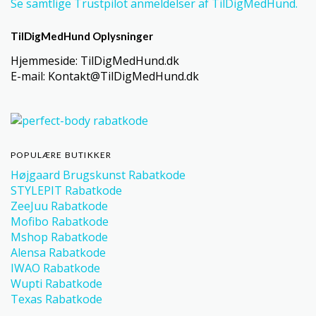
Se samtlige Trustpilot anmeldelser af TilDigMedHund.
TilDigMedHund Oplysninger
Hjemmeside: TilDigMedHund.dk
E-mail: Kontakt@TilDigMedHund.dk
POPULÆRE BUTIKKER
Højgaard Brugskunst Rabatkode
STYLEPIT Rabatkode
ZeeJuu Rabatkode
Mofibo Rabatkode
Mshop Rabatkode
Alensa Rabatkode
IWAO Rabatkode
Wupti Rabatkode
Texas Rabatkode