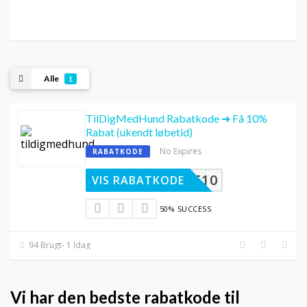
Alle
1
TilDigMedHund Rabatkode ➜ Få 10%
Rabat (ukendt løbetid)
No Expires
RABATKODE
YKUNDE10
VIS RABATKODE
50% SUCCESS
94 Brugt- 1 Idag
Vi har den bedste rabatkode til