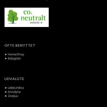
OFTE BENYTTET
➤
HomeShop
➤
Babyplan
UDVALGTE
➤
LittleUnBox
➤
Anodyne
➤
ZeeJuu