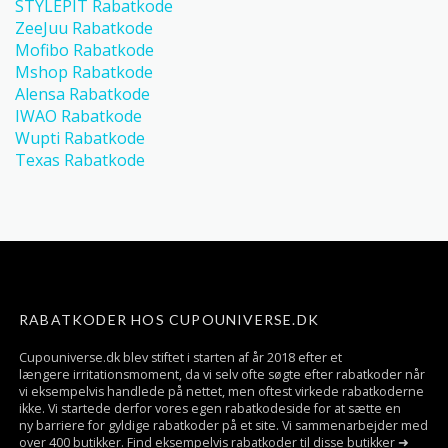
STYLEPIT Rabatkode
ZeeJuu Rabatkode
Mofibo Rabatkode
Mshop Rabatkode
Alensa Rabatkode
IWAO Rabatkode
Wupti Rabatkode
Texas Rabatkode
RABATKODER HOS CUPOUNIVERSE.DK
Cupouniverse.dk blev stiftet i starten af år 2018 efter et
længere irritationsmoment, da vi selv ofte søgte efter rabatkoder når
vi eksempelvis handlede på nettet, men oftest virkede rabatkoderne
ikke. Vi startede derfor vores egen rabatkodeside for at sætte en
ny barriere for gyldige rabatkoder på et site. Vi sammenarbejder med
over 400 butikker. Find eksempelvis rabatkoder til disse butikker ➜