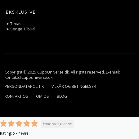
EKSKLUSIVE
➤
Texas
➤
Senge Tilbud
Copyright © 2025 CupoUniverse.dk. All rights reserved. E-email:
kontakt@cupouniverse.dk
PERSONDATAPOLITIK
VILKÅR OG BETINGELSER
KONTAKT OS
OM OS
BLOG
Your rating:
none
Rating:
5
-
1
vote