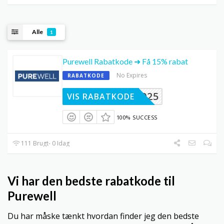
Alle
1
Purewell Rabatkode ➜ Få 15% rabat
No Expires
RABATKODE
TBAD2025
VIS RABATKODE
100% SUCCESS
111 Brugt- 0 Idag
Vi har den bedste rabatkode til
Purewell
Du har måske tænkt hvordan finder jeg den bedste