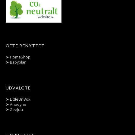
OFTE BENYTTET
➤
HomeShop
➤
Babyplan
UDVALGTE
➤
LittleUnBox
➤
Anodyne
➤
ZeeJuu