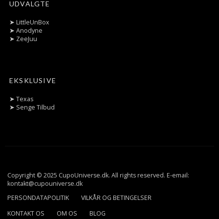
UDVALGTE
➤
LittleUnBox
➤
Anodyne
➤
ZeeJuu
EKSKLUSIVE
➤
Texas
➤
Senge Tilbud
Copyright © 2025 CupoUniverse.dk. All rights reserved. E-email:
kontakt@cupouniverse.dk
PERSONDATAPOLITIK
VILKÅR OG BETINGELSER
KONTAKT OS
OM OS
BLOG