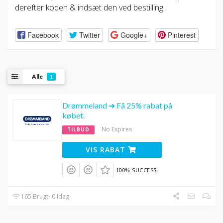
derefter koden & indsæt den ved bestilling.
Facebook
Twitter
Google+
Pinterest
Alle
1
Drømmeland ➜ Få 25% rabat på
købet.
No Expires
TILBUD
VIS RABAT
100% SUCCESS
165 Brugt- 0 Idag