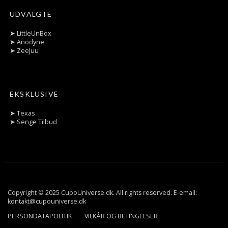
UDVALGTE
➤
LittleUnBox
➤
Anodyne
➤
ZeeJuu
EKSKLUSIVE
➤
Texas
➤
Senge Tilbud
Copyright © 2025 CupoUniverse.dk. All rights reserved. E-email:
kontakt@cupouniverse.dk
PERSONDATAPOLITIK
VILKÅR OG BETINGELSER