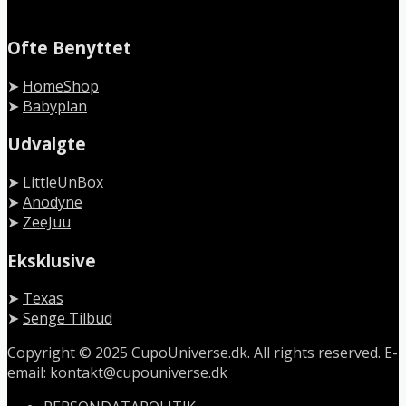
Ofte Benyttet
➤
HomeShop
➤
Babyplan
Udvalgte
➤
LittleUnBox
➤
Anodyne
➤
ZeeJuu
Eksklusive
➤
Texas
➤
Senge Tilbud
Copyright © 2025 CupoUniverse.dk. All rights reserved. E-
email: kontakt@cupouniverse.dk