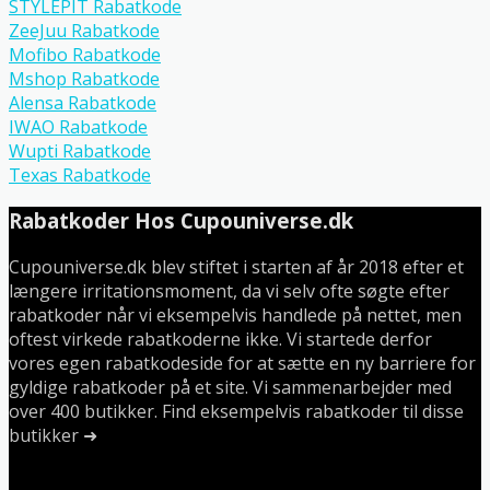
STYLEPIT Rabatkode
ZeeJuu Rabatkode
Mofibo Rabatkode
Mshop Rabatkode
Alensa Rabatkode
IWAO Rabatkode
Wupti Rabatkode
Texas Rabatkode
Rabatkoder Hos Cupouniverse.dk
Cupouniverse.dk blev stiftet i starten af år 2018 efter et
længere irritationsmoment, da vi selv ofte søgte efter
rabatkoder når vi eksempelvis handlede på nettet, men
oftest virkede rabatkoderne ikke. Vi startede derfor
vores egen rabatkodeside for at sætte en ny barriere for
gyldige rabatkoder på et site. Vi sammenarbejder med
over 400 butikker. Find eksempelvis rabatkoder til disse
butikker ➜