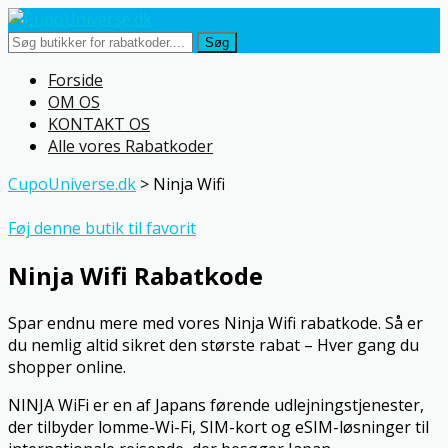
Søg
Skip
Forside
to
OM OS
content
KONTAKT OS
Alle vores Rabatkoder
CupoUniverse.dk
>
Ninja Wifi
Føj denne butik til favorit
Ninja Wifi Rabatkode
Spar endnu mere med vores Ninja Wifi rabatkode. Så er
du nemlig altid sikret den største rabat – Hver gang du
shopper online.
NINJA WiFi er en af Japans førende udlejningstjenester,
der tilbyder lomme-Wi-Fi, SIM-kort og eSIM-løsninger til