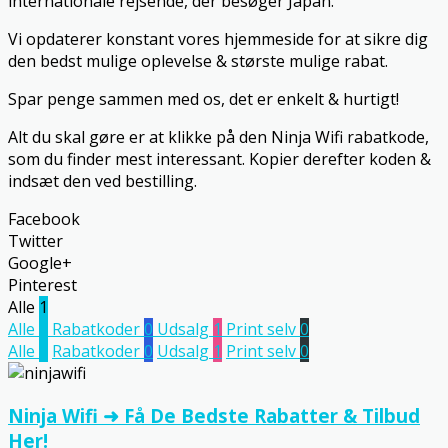
internationale rejsende, der besøger Japan.
Vi opdaterer konstant vores hjemmeside for at sikre dig
den bedst mulige oplevelse & største mulige rabat.
Spar penge sammen med os, det er enkelt & hurtigt!
Alt du skal gøre er at klikke på den Ninja Wifi rabatkode,
som du finder mest interessant. Kopier derefter koden &
indsæt den ved bestilling.
Facebook
Twitter
Google+
Pinterest
Alle
1
Alle
1
Rabatkoder
0
Udsalg
1
Print selv
0
Alle
1
Rabatkoder
0
Udsalg
1
Print selv
0
Ninja Wifi ➜ Få De Bedste Rabatter & Tilbud
Her!