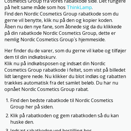
Cosmetics Group fra vores rabatkode side. Det fungere
på helt same måde som hos
ThinkLamp
.
Find den Nordic Cosmetics Group rabatkode som du
gerne vil benytte, klik nu på den og kopier koden.
Åben nu den nye fane, som åbnede sig da du klikkede
på din rabatkode Nordic Cosmetics Group, dette er
nemlig Nordic Cosmetics Group´s hjemmeside.
Her finder du de varer, som du gerne vil købe og tilføjer
dem til din indkøbskurv.
Klik nu på indkøbsposen og indsæt din Nordic
Cosmetics Group rabatkode i feltet, som vist på billedet
lidt længere nede. Nu klikker du blot indløs og rabatten
trækkes automatisk fra det samlet beløb. Du har nu
opnået Nordic Cosmetics Group rabat.
Find den bedste rabatkode til Nordic Cosmetics
Group her på siden.
Klik på rabatkoden og gem rabatkoden så du kan
huske den.
Indsæt rabatkoden ved bestilling hos