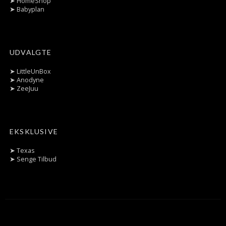
➤
HomeShop
➤
Babyplan
UDVALGTE
➤
LittleUnBox
➤
Anodyne
➤
ZeeJuu
EKSKLUSIVE
➤
Texas
➤
Senge Tilbud