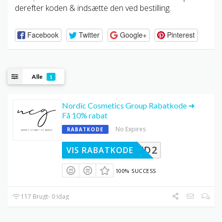
derefter koden & indsætte den ved bestilling.
Facebook
Twitter
Google+
Pinterest
Alle
1
Nordic Cosmetics Group Rabatkode ➜
Få 10% rabat
No Expires
RABATKODE
QK9QP7D2
VIS RABATKODE
100% SUCCESS
117 Brugt- 0 Idag