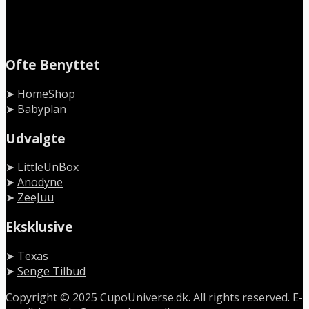
Ofte Benyttet
➤
HomeShop
➤
Babyplan
Udvalgte
➤
LittleUnBox
➤
Anodyne
➤
ZeeJuu
Eksklusive
➤
Texas
➤
Senge Tilbud
Copyright © 2025 CupoUniverse.dk. All rights reserved. E-