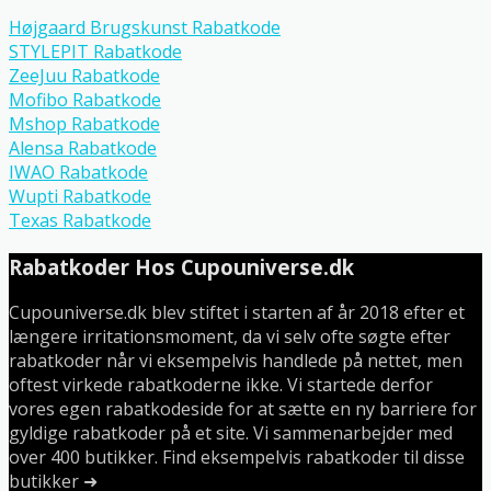
Højgaard Brugskunst Rabatkode
STYLEPIT Rabatkode
ZeeJuu Rabatkode
Mofibo Rabatkode
Mshop Rabatkode
Alensa Rabatkode
IWAO Rabatkode
Wupti Rabatkode
Texas Rabatkode
Rabatkoder Hos Cupouniverse.dk
Cupouniverse.dk blev stiftet i starten af år 2018 efter et
længere irritationsmoment, da vi selv ofte søgte efter
rabatkoder når vi eksempelvis handlede på nettet, men
oftest virkede rabatkoderne ikke. Vi startede derfor
vores egen rabatkodeside for at sætte en ny barriere for
gyldige rabatkoder på et site. Vi sammenarbejder med
over 400 butikker. Find eksempelvis rabatkoder til disse
butikker ➜