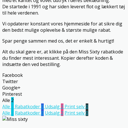
med et kantet og vovet udtryk i deres beklædning.
De startede i 1991 og har siden leveret flot og lækkert tøj
til hele verdenen.
Vi opdaterer konstant vores hjemmeside for at sikre dig
den bedst mulige oplevelse & største mulige rabat.
Spar penge sammen med os, det er enkelt & hurtigt!
Alt du skal gøre er, at klikke på den Miss Sixty rabatkode
du finder mest interessant. Kopier derefter koden &
indsætte den ved bestilling.
Facebook
Twitter
Google+
Pinterest
Alle
2
Alle
2
Rabatkoder
0
Udsalg
2
Print selv
0
Alle
2
Rabatkoder
0
Udsalg
2
Print selv
0