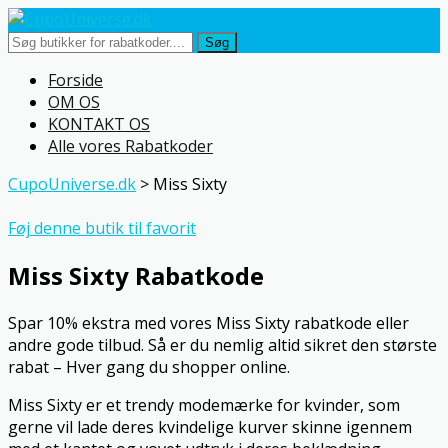
Søg
Skip
Forside
to
OM OS
content
KONTAKT OS
Alle vores Rabatkoder
CupoUniverse.dk
>
Miss Sixty
Føj denne butik til favorit
Miss Sixty Rabatkode
Spar 10% ekstra med vores Miss Sixty rabatkode eller
andre gode tilbud. Så er du nemlig altid sikret den største
rabat – Hver gang du shopper online.
Miss Sixty er et trendy modemærke for kvinder, som
gerne vil lade deres kvindelige kurver skinne igennem