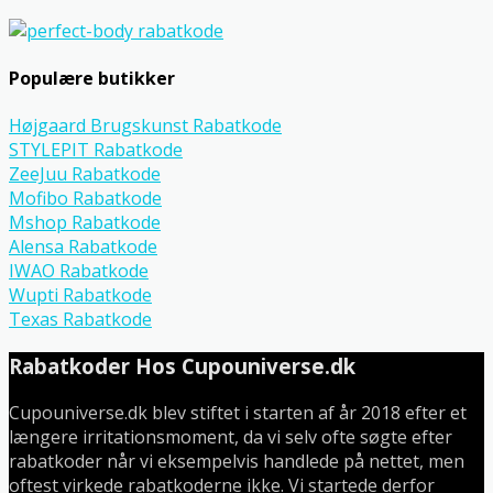
Populære butikker
Højgaard Brugskunst Rabatkode
STYLEPIT Rabatkode
ZeeJuu Rabatkode
Mofibo Rabatkode
Mshop Rabatkode
Alensa Rabatkode
IWAO Rabatkode
Wupti Rabatkode
Texas Rabatkode
Rabatkoder Hos Cupouniverse.dk
Cupouniverse.dk blev stiftet i starten af år 2018 efter et
længere irritationsmoment, da vi selv ofte søgte efter
rabatkoder når vi eksempelvis handlede på nettet, men
oftest virkede rabatkoderne ikke. Vi startede derfor