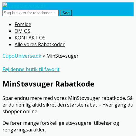
Søg
Skip
Forside
to
OM OS
content
KONTAKT OS
Alle vores Rabatkoder
CupoUniverse.dk
>
MinStøvsuger
Føj denne butik til favorit
MinStøvsuger Rabatkode
Spar endnu mere med vores MinStøvsuger rabatkode. Så
er du nemlig altid sikret den største rabat – Hver gang du
shopper online.
De fører mange forskellige støvsugere, tilbehør og
rengøringsartikler.