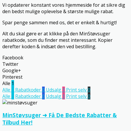
Vi opdaterer konstant vores hjemmeside for at sikre dig
den bedst mulige oplevelse & største mulige rabat.
Spar penge sammen med os, det er enkelt & hurtigt!
Alt du skal gøre er at klikke på den MinStøvsuger
rabatkode, som du finder mest interessant. Kopier
derefter koden & indsæt den ved bestilling.
Facebook
Twitter
Google+
Pinterest
Alle
1
Alle
1
Rabatkoder
0
Udsalg
1
Print selv
0
Alle
1
Rabatkoder
0
Udsalg
1
Print selv
0
MinStøvsuger ➜ Få De Bedste Rabatter &
Tilbud Her!