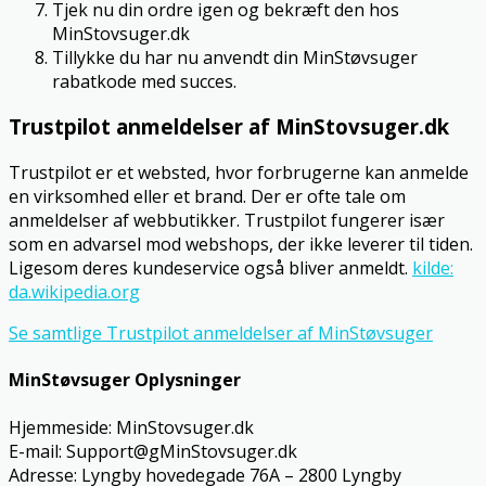
Tjek nu din ordre igen og bekræft den hos
MinStovsuger.dk
Tillykke du har nu anvendt din MinStøvsuger
rabatkode med succes.
Trustpilot anmeldelser af MinStovsuger.dk
Trustpilot er et websted, hvor forbrugerne kan anmelde
en virksomhed eller et brand. Der er ofte tale om
anmeldelser af webbutikker. Trustpilot fungerer især
som en advarsel mod webshops, der ikke leverer til tiden.
Ligesom deres kundeservice også bliver anmeldt.
kilde:
da.wikipedia.org
Se samtlige Trustpilot anmeldelser af MinStøvsuger
MinStøvsuger Oplysninger
Hjemmeside: MinStovsuger.dk
E-mail: Support@gMinStovsuger.dk
Adresse: Lyngby hovedegade 76A – 2800 Lyngby