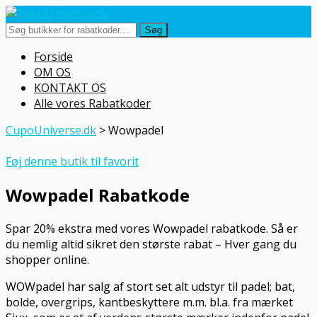
Søg
Skip
Forside
to
OM OS
content
KONTAKT OS
Alle vores Rabatkoder
CupoUniverse.dk
>
Wowpadel
Føj denne butik til favorit
Wowpadel Rabatkode
Spar 20% ekstra med vores Wowpadel rabatkode. Så er
du nemlig altid sikret den største rabat – Hver gang du
shopper online.
WOWpadel har salg af stort set alt udstyr til padel; bat,
bolde, overgrips, kantbeskyttere m.m. bl.a. fra mærket