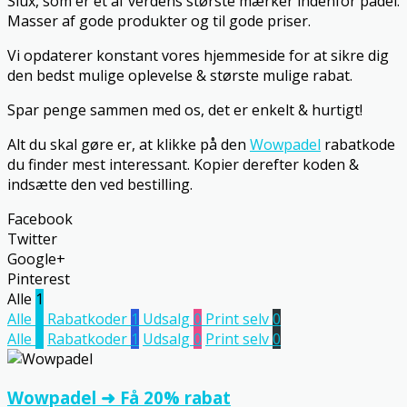
Siux, som er et af verdens største mærker indenfor padel.
Masser af gode produkter og til gode priser.
Vi opdaterer konstant vores hjemmeside for at sikre dig
den bedst mulige oplevelse & største mulige rabat.
Spar penge sammen med os, det er enkelt & hurtigt!
Alt du skal gøre er, at klikke på den
Wowpadel
rabatkode
du finder mest interessant. Kopier derefter koden &
indsætte den ved bestilling.
Facebook
Twitter
Google+
Pinterest
Alle
1
Alle
1
Rabatkoder
1
Udsalg
0
Print selv
0
Alle
1
Rabatkoder
1
Udsalg
0
Print selv
0
Wowpadel ➜ Få 20% rabat