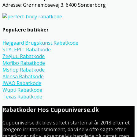
Adresse: Grønnemosevej 3, 6400 Sønderborg
Populære butikker
Højgaard Brugskunst Rabatkode
STYLEPIT Rabatkode
ZeeJuu Rabatkode
Mofibo Rabatkode
Mshop Rabatkode
Alensa Rabatkode
IWAO Rabatkode
Wupti Rabatkode
Texas Rabatkode
Rabatkoder Hos Cupouniverse.dk
Cupouniverse.dk blev stiftet i starten af år 2018 efter et
længere irritationsmoment, da vi selv ofte søgte efter
rabatkoder når vi eksempelvis handlede på nettet, men