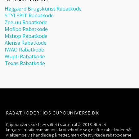
Højgaard Brugskunst Rabatkode
STYLEPIT Rabatkode
ZeeJuu Rabatkode
Mofibo Rabatkode
Mshop Rabatkode
Alensa Rabatkode
IWAO Rabatkode
Wupti Rabatkode
Texas Rabatkode
RABATKODER HOS CUPOUNIVERSE.DK
Cupouniverse.dk blev stiftet i starten af år 2018 efter et
længere irritationsmoment, da vi selv ofte søgte efter rabatkoder når
vi eksempelvis handlede på nettet, men oftest virkede rabatkoderne