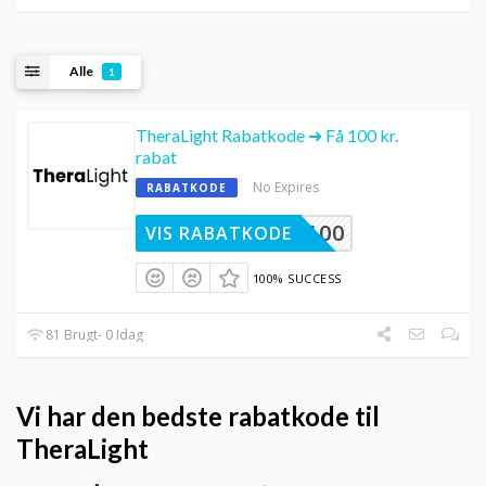
Alle
1
TheraLight Rabatkode ➜ Få 100 kr.
rabat
No Expires
RABATKODE
OMMEN100
VIS RABATKODE
100% SUCCESS
81 Brugt- 0 Idag
Vi har den bedste rabatkode til
TheraLight