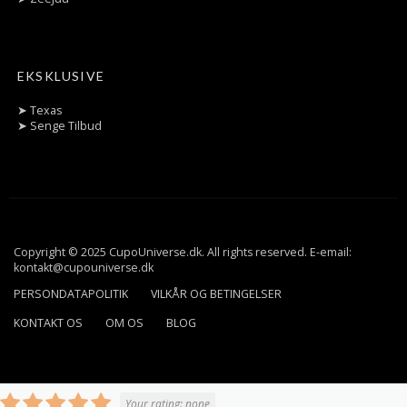
EKSKLUSIVE
➤
Texas
➤
Senge Tilbud
Copyright © 2025 CupoUniverse.dk. All rights reserved. E-email:
kontakt@cupouniverse.dk
PERSONDATAPOLITIK
VILKÅR OG BETINGELSER
KONTAKT OS
OM OS
BLOG
Your rating:
none