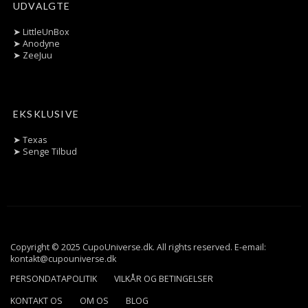
UDVALGTE
➤
LittleUnBox
➤
Anodyne
➤
ZeeJuu
EKSKLUSIVE
➤
Texas
➤
Senge Tilbud
Copyright © 2025 CupoUniverse.dk. All rights reserved. E-email:
kontakt@cupouniverse.dk
PERSONDATAPOLITIK
VILKÅR OG BETINGELSER
KONTAKT OS
OM OS
BLOG