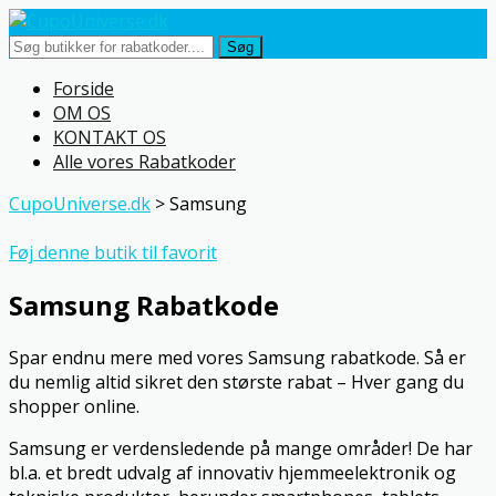
Søg
Skip
Forside
to
OM OS
content
KONTAKT OS
Alle vores Rabatkoder
CupoUniverse.dk
>
Samsung
Føj denne butik til favorit
Samsung Rabatkode
Spar endnu mere med vores Samsung rabatkode. Så er
du nemlig altid sikret den største rabat – Hver gang du
shopper online.
Samsung er verdensledende på mange områder! De har
bl.a. et bredt udvalg af innovativ hjemmeelektronik og