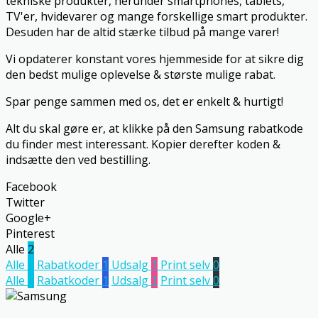
tekniske produkter, herunder smartphones, tablets,
TV'er, hvidevarer og mange forskellige smart produkter.
Desuden har de altid stærke tilbud på mange varer!
Vi opdaterer konstant vores hjemmeside for at sikre dig
den bedst mulige oplevelse & største mulige rabat.
Spar penge sammen med os, det er enkelt & hurtigt!
Alt du skal gøre er, at klikke på den Samsung rabatkode
du finder mest interessant. Kopier derefter koden &
indsætte den ved bestilling.
Facebook
Twitter
Google+
Pinterest
Alle
2
Alle
2
Rabatkoder
1
Udsalg
1
Print selv
0
Alle
2
Rabatkoder
1
Udsalg
1
Print selv
0