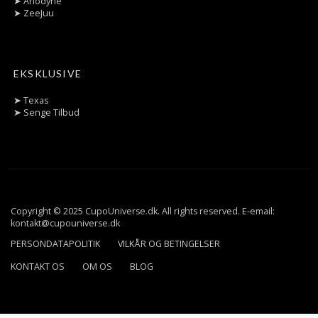
➤
Anodyne
➤
ZeeJuu
EKSKLUSIVE
➤
Texas
➤
Senge Tilbud
Copyright © 2025 CupoUniverse.dk. All rights reserved. E-email:
kontakt@cupouniverse.dk
PERSONDATAPOLITIK
VILKÅR OG BETINGELSER
KONTAKT OS
OM OS
BLOG