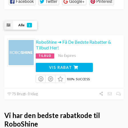
Facebook
Twitter
Google+
Pinterest
Alle
1
RoboShine ➜ Få De Bedste Rabatter &
Tilbud Her!
No Expires
TILBUD
VIS RABAT
100% SUCCESS
75 Brugt- 0 Idag
Vi har den bedste rabatkode til
RoboShine