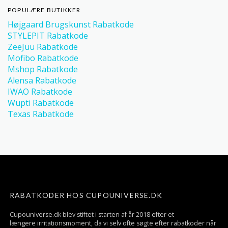
POPULÆRE BUTIKKER
Højgaard Brugskunst Rabatkode
STYLEPIT Rabatkode
ZeeJuu Rabatkode
Mofibo Rabatkode
Mshop Rabatkode
Alensa Rabatkode
IWAO Rabatkode
Wupti Rabatkode
Texas Rabatkode
RABATKODER HOS CUPOUNIVERSE.DK
Cupouniverse.dk blev stiftet i starten af år 2018 efter et
længere irritationsmoment, da vi selv ofte søgte efter rabatkoder når