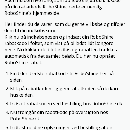
Åben nu den nye fane, som åbnede sig da du klikkede
på din rabatkode RoboShine, dette er nemlig
RoboShine´s hjemmeside.
Her finder du de varer, som du gerne vil købe og tilføjer
dem til din indkøbskurv.
Klik nu på indkøbsposen og indsæt din RoboShine
rabatkode i feltet, som vist på billedet lidt længere
nede. Nu klikker du blot indløs og rabatten trækkes
automatisk fra det samlet beløb. Du har nu opnået
RoboShine rabat.
Find den bedste rabatkode til RoboShine her på
siden.
Klik på rabatkoden og gem rabatkoden så du kan
huske den.
Indsæt rabatkoden ved bestilling hos RoboShine.dk
Nu fremgår din rabatkode på oversigten hos
RoboShine.dk
Indtast nu dine oplysninger ved bestilling af din