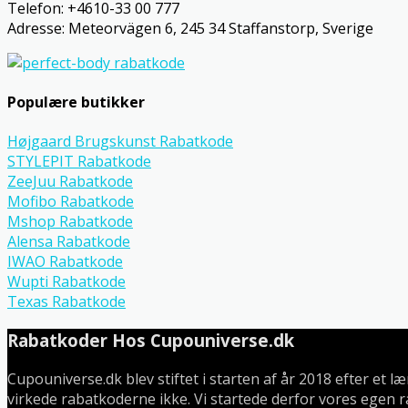
Telefon: +4610-33 00 777
Adresse: Meteorvägen 6, 245 34 Staffanstorp, Sverige
Populære butikker
Højgaard Brugskunst Rabatkode
STYLEPIT Rabatkode
ZeeJuu Rabatkode
Mofibo Rabatkode
Mshop Rabatkode
Alensa Rabatkode
IWAO Rabatkode
Wupti Rabatkode
Texas Rabatkode
Rabatkoder Hos Cupouniverse.dk
Cupouniverse.dk blev stiftet i starten af år 2018 efter et 
virkede rabatkoderne ikke. Vi startede derfor vores egen r