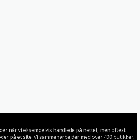
koder når vi eksempelvis handlede på nettet, men oftest
oder på et site. Vi sammenarbejder med over 400 butikker.