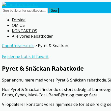
Søg
Skip
Forside
to
OM OS
content
KONTAKT OS
Alle vores Rabatkoder
CupoUniverse.dk
>
Pyret & Snäckan
Føj denne butik til favorit
Pyret & Snäckan Rabatkode
Spar endnu mere med vores Pyret & Snäckan rabatkode. Så e
Hos Pyret & Snäckan finder du et stort udvalg af barnevogn
Britax, Cybex, Maxi-Cosi, BabyBjörn og mange flere.
Vi opdaterer konstant vores hjemmeside for at sikre dig de