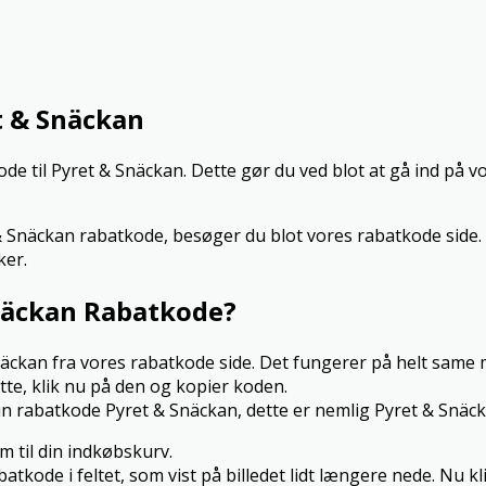
t & Snäckan
 til Pyret & Snäckan. Dette gør du ved blot at gå ind på vo
 & Snäckan rabatkode, besøger du blot vores rabatkode side. 
ker.
näckan Rabatkode?
Snäckan fra vores rabatkode side. Det fungerer på helt sam
te, klik nu på den og kopier koden.
in rabatkode Pyret & Snäckan, dette er nemlig Pyret & Snäc
m til din indkøbskurv.
tkode i feltet, som vist på billedet lidt længere nede. Nu k