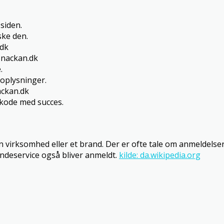
siden.
ke den.
.dk
Snackan.dk
.
oplysninger.
ackan.dk
tkode med succes.
 virksomhed eller et brand. Der er ofte tale om anmeldelse
undeservice også bliver anmeldt.
kilde: da.wikipedia.org