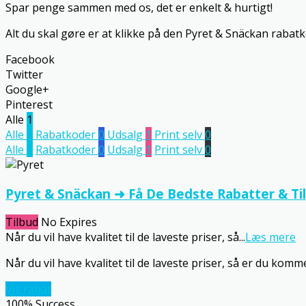
Spar penge sammen med os, det er enkelt & hurtigt!
Alt du skal gøre er at klikke på den Pyret & Snäckan rabat
Facebook
Twitter
Google+
Pinterest
Alle
1
Alle
1
Rabatkoder
0
Udsalg
1
Print selv
0
Alle
1
Rabatkoder
0
Udsalg
1
Print selv
0
Pyret & Snäckan ➜ Få De Bedste Rabatter & Ti
Tilbud
No Expires
Når du vil have kvalitet til de laveste priser, så
...
Læs mere
Når du vil have kvalitet til de laveste priser, så er du komme
Vis rabat
100% Success