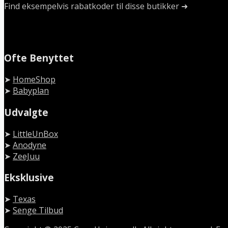
Find eksempelvis rabatkoder til disse butikker ➜
Ofte Benyttet
➤
HomeShop
➤
Babyplan
Udvalgte
➤
LittleUnBox
➤
Anodyne
➤
ZeeJuu
Eksklusive
➤
Texas
➤
Senge Tilbud