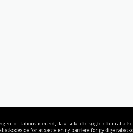
længere irritationsmoment, da vi selv ofte søgte efter rabat
abatkodeside for at sætte en ny barriere for gyldige rabatk