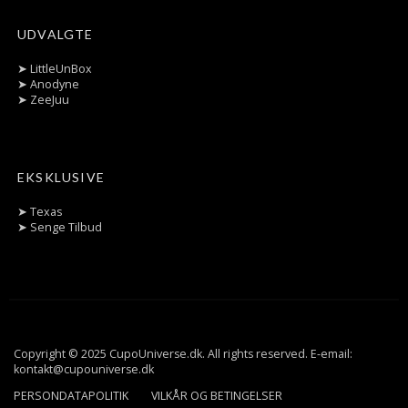
UDVALGTE
➤
LittleUnBox
➤
Anodyne
➤
ZeeJuu
EKSKLUSIVE
➤
Texas
➤
Senge Tilbud
Copyright © 2025 CupoUniverse.dk. All rights reserved. E-email:
kontakt@cupouniverse.dk
PERSONDATAPOLITIK
VILKÅR OG BETINGELSER