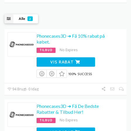
Alle
2
Phonecases3D ➜ Få 10% rabat på
købet.
No Expires
TILBUD
VIS RABAT
100% SUCCESS
94 Brugt- 0 Idag
Phonecases3D ➜ Få De Bedste
Rabatter & Tilbud Her!
No Expires
TILBUD