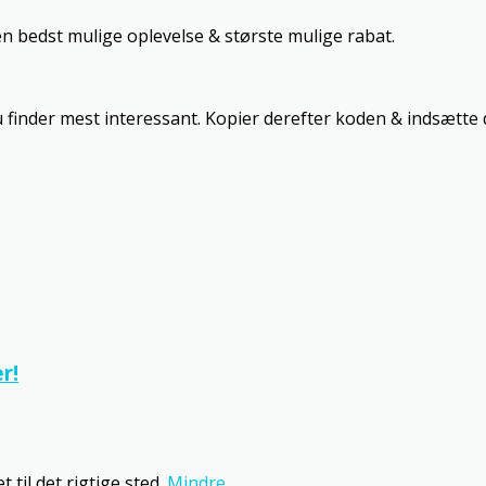
n bedst mulige oplevelse & største mulige rabat.
 finder mest interessant. Kopier derefter koden & indsætte d
r!
t til det rigtige sted.
Mindre