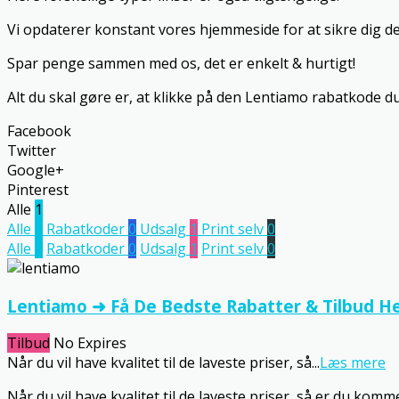
Vi opdaterer konstant vores hjemmeside for at sikre dig de
Spar penge sammen med os, det er enkelt & hurtigt!
Alt du skal gøre er, at klikke på den Lentiamo rabatkode du
Facebook
Twitter
Google+
Pinterest
Alle
1
Alle
1
Rabatkoder
0
Udsalg
1
Print selv
0
Alle
1
Rabatkoder
0
Udsalg
1
Print selv
0
Lentiamo ➜ Få De Bedste Rabatter & Tilbud He
Tilbud
No Expires
Når du vil have kvalitet til de laveste priser, så
...
Læs mere
Når du vil have kvalitet til de laveste priser, så er du komme