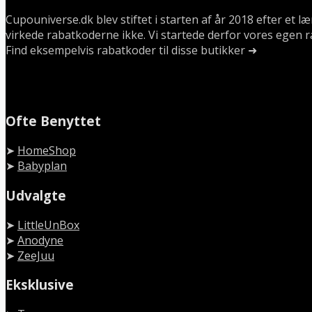
Cupouniverse.dk blev stiftet i starten af år 2018 efter et 
virkede rabatkoderne ikke. Vi startede derfor vores egen r
Find eksempelvis rabatkoder til disse butikker ➜
Ofte Benyttet
➤
HomeShop
➤
Babyplan
Udvalgte
➤
LittleUnBox
➤
Anodyne
➤
ZeeJuu
Eksklusive