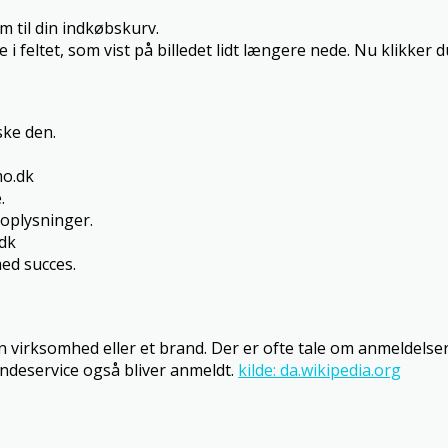
m til din indkøbskurv.
 feltet, som vist på billedet lidt længere nede. Nu klikker 
ke den.
mo.dk
.
oplysninger.
.dk
ed succes.
 virksomhed eller et brand. Der er ofte tale om anmeldelse
undeservice også bliver anmeldt.
kilde: da.wikipedia.org