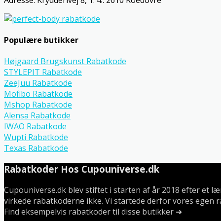
Populære butikker
Højgaard Brugskunst Rabatkode
STYLEPIT Rabatkode
ZeeJuu Rabatkode
Mofibo Rabatkode
Mshop Rabatkode
Alensa Rabatkode
IWAO Rabatkode
Wupti Rabatkode
Texas Rabatkode
Rabatkoder Hos Cupouniverse.dk
Cupouniverse.dk blev stiftet i starten af år 2018 efter et 
virkede rabatkoderne ikke. Vi startede derfor vores egen r
Find eksempelvis rabatkoder til disse butikker ➜