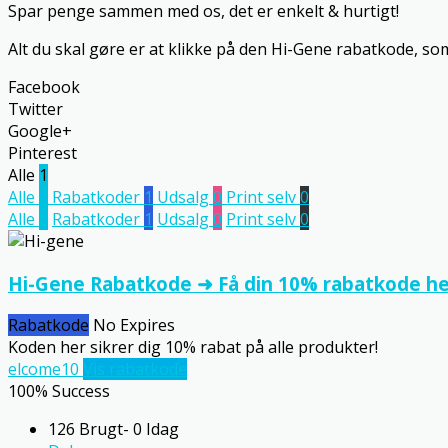
Spar penge sammen med os, det er enkelt & hurtigt!
Alt du skal gøre er at klikke på den Hi-Gene rabatkode, so
Facebook
Twitter
Google+
Pinterest
Alle
1
Alle
1
Rabatkoder
1
Udsalg
0
Print selv
0
Alle
1
Rabatkoder
1
Udsalg
0
Print selv
0
Hi-Gene Rabatkode ➜ Få din 10% rabatkode he
Rabatkode
No Expires
Koden her sikrer dig 10% rabat på alle produkter!
elcome10
Vis rabatkode
100% Success
126 Brugt- 0 Idag