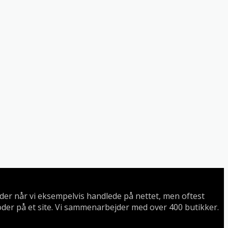
koder når vi eksempelvis handlede på nettet, men oftest
oder på et site. Vi sammenarbejder med over 400 butikker.