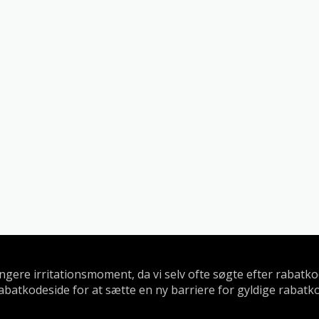
længere irritationsmoment, da vi selv ofte søgte efter rabat
abatkodeside for at sætte en ny barriere for gyldige rabatk