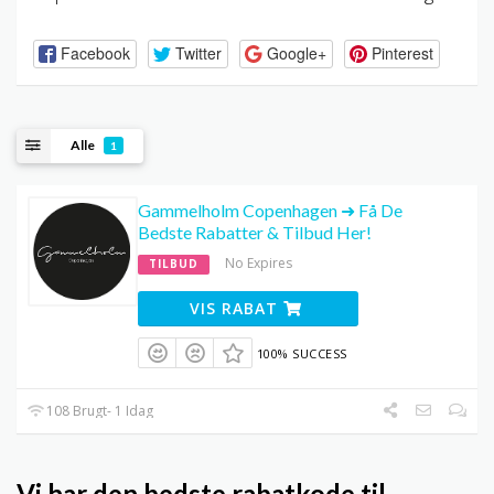
Facebook
Twitter
Google+
Pinterest
Alle
1
Gammelholm Copenhagen ➜ Få De
Bedste Rabatter & Tilbud Her!
No Expires
TILBUD
VIS RABAT
100% SUCCESS
108 Brugt- 1 Idag
Vi har den bedste rabatkode til