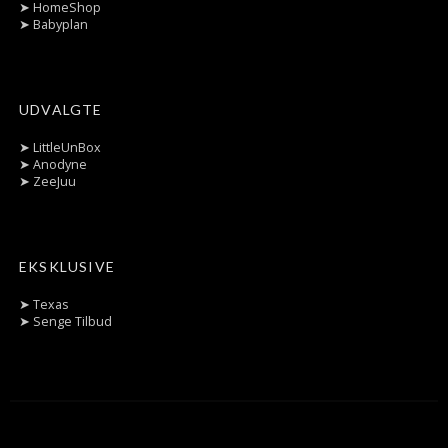
➤
HomeShop
➤
Babyplan
UDVALGTE
➤
LittleUnBox
➤
Anodyne
➤
ZeeJuu
EKSKLUSIVE
➤
Texas
➤
Senge Tilbud