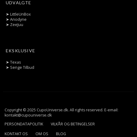
UDVALGTE
➤
LittleUnBox
➤
Anodyne
➤
ZeeJuu
EKSKLUSIVE
➤
Texas
➤
Senge Tilbud
Copyright © 2025 CupoUniverse.dk. All rights reserved. E-email:
kontakt@cupouniverse.dk
PERSONDATAPOLITIK
VILKÅR OG BETINGELSER
KONTAKT OS
OM OS
BLOG