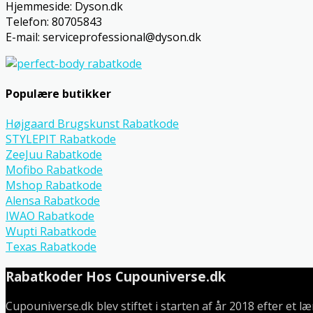
Hjemmeside: Dyson.dk
Telefon: 80705843
E-mail: serviceprofessional@dyson.dk
Populære butikker
Højgaard Brugskunst Rabatkode
STYLEPIT Rabatkode
ZeeJuu Rabatkode
Mofibo Rabatkode
Mshop Rabatkode
Alensa Rabatkode
IWAO Rabatkode
Wupti Rabatkode
Texas Rabatkode
Rabatkoder Hos Cupouniverse.dk
Cupouniverse.dk blev stiftet i starten af år 2018 efter et 