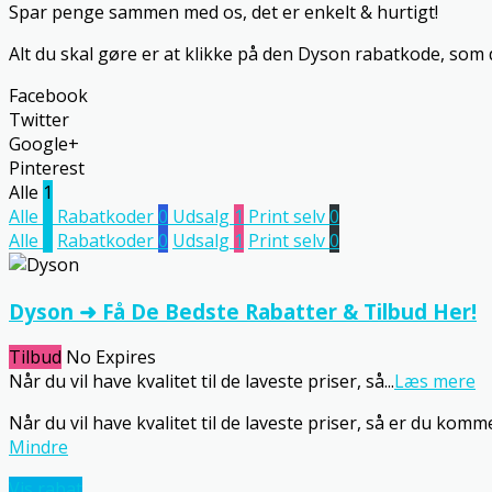
Spar penge sammen med os, det er enkelt & hurtigt!
Alt du skal gøre er at klikke på den Dyson rabatkode, som 
Facebook
Twitter
Google+
Pinterest
Alle
1
Alle
1
Rabatkoder
0
Udsalg
1
Print selv
0
Alle
1
Rabatkoder
0
Udsalg
1
Print selv
0
Dyson ➜ Få De Bedste Rabatter & Tilbud Her!
Tilbud
No Expires
Når du vil have kvalitet til de laveste priser, så
...
Læs mere
Når du vil have kvalitet til de laveste priser, så er du kommet
Mindre
Vis rabat