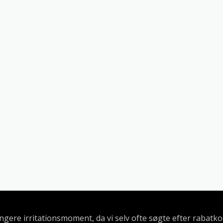
længere irritationsmoment, da vi selv ofte søgte efter rabat