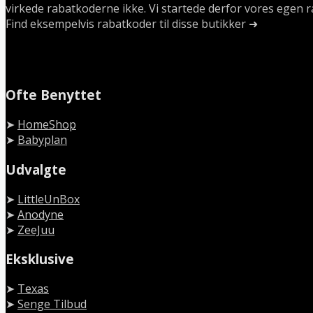
virkede rabatkoderne ikke. Vi startede derfor vores egen r
Find eksempelvis rabatkoder til disse butikker ➜
Ofte Benyttet
➤
HomeShop
➤
Babyplan
Udvalgte
➤
LittleUnBox
➤
Anodyne
➤
ZeeJuu
Eksklusive
➤
Texas
➤
Senge Tilbud