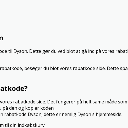
n
 til Dyson. Dette gør du ved blot at gå ind på vores rabatk
n rabatkode, besøger du blot vores rabatkode side. Dette spa
batkode?
ra vores rabatkode side. Det fungerer på helt same måde so
u på den og kopier koden.
in rabatkode Dyson, dette er nemlig Dyson´s hjemmeside.
m til din indkøbskurv.