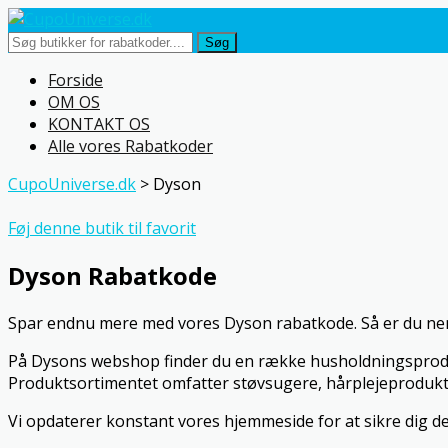
Søg
Skip
Forside
to
OM OS
content
KONTAKT OS
Alle vores Rabatkoder
CupoUniverse.dk
>
Dyson
Føj denne butik til favorit
Dyson Rabatkode
Spar endnu mere med vores Dyson rabatkode. Så er du neml
På Dysons webshop finder du en række husholdningsproduk
Produktsortimentet omfatter støvsugere, hårplejeprodukter
Vi opdaterer konstant vores hjemmeside for at sikre dig de