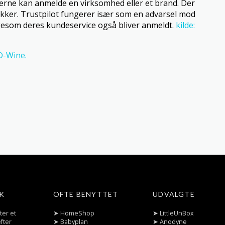
gerne kan anmelde en virksomhed eller et brand. Der
ikker. Trustpilot fungerer især som en advarsel mod
Ligesom deres kundeservice også bliver anmeldt.
kilde:
D-Wine.
K
OFTE BENYTTET
UDVALGTE
ter et
➤
HomeShop
➤
LittleUnBox
fter
➤
Babyplan
➤
Anodyne