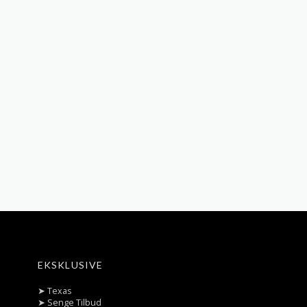
EKSKLUSIVE
➤
Texas
➤
Senge Tilbud