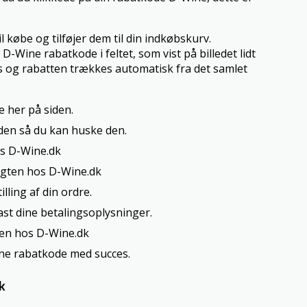
l købe og tilføjer dem til din indkøbskurv.
-Wine rabatkode i feltet, som vist på billedet lidt
øs og rabatten trækkes automatisk fra det samlet
.
e her på siden.
den så du kan huske den.
os D-Wine.dk
igten hos D-Wine.dk
lling af din ordre.
st dine betalingsoplysninger.
den hos D-Wine.dk
ine rabatkode med succes.
k