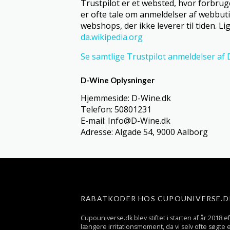
Trustpilot er et websted, hvor forbru
er ofte tale om anmeldelser af webbut
webshops, der ikke leverer til tiden. 
da.wikipedia.org
Se samtlige Trustpilot anmeldelser af 
D-Wine Oplysninger
Hjemmeside: D-Wine.dk
Telefon: 50801231
E-mail: Info@D-Wine.dk
Adresse: Algade 54, 9000 Aalborg
RABATKODER HOS CUPOUNIVERSE.D
Cupouniverse.dk blev stiftet i starten af år 2018 ef
længere irritationsmoment, da vi selv ofte søgte e