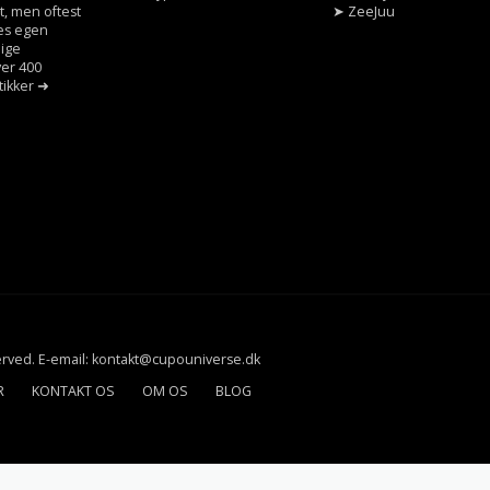
t, men oftest
➤
ZeeJuu
res egen
dige
ver 400
tikker ➜
served. E-email: kontakt@cupouniverse.dk
R
KONTAKT OS
OM OS
BLOG