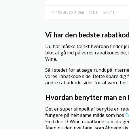
105 Brugt- 0 Idag
Del
Email
Vi har den bedste rabatkod
Du har måske tænkt hvordan finder jeg
blot at gå ind på vores rabatkodeside, 
Wine.
Så i stedet for at søge rundt på inter
vores rabatkode side. Dette spare dig 
andre rabatkode sider for at være helt 
Hvordan benytter man en
Det er super simpelt af benytte en rab
fungere på helt same måde som hos
E
Find den D-Wine rabatkode som du gern
Åben nu den nye fane, som åbnede sig 