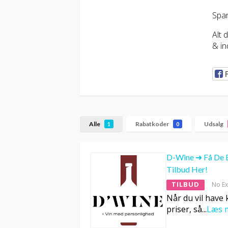
Spar
Alt 
& in
Alle
Rabatkoder
Udsalg
1
0
D-Wine ➜ Få De 
Tilbud Her!
TILBUD
No Ex
Når du vil have k
priser, så
...
Læs 