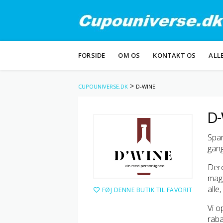
Skip
FORSIDE
OM OS
KONTAKT OS
ALL
to
content
>
CUPOUNIVERSE.DK
D-WINE
D-
Spar
gang
Dere
magi
alle,
FØJ DENNE BUTIK TIL FAVORIT
Vi o
raba