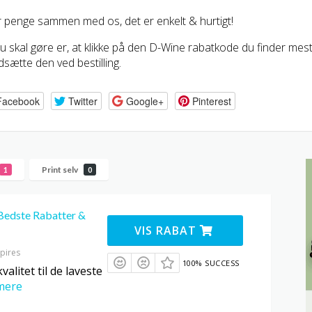
 penge sammen med os, det er enkelt & hurtigt!
du skal gøre er, at klikke på den D-Wine rabatkode du finder mes
dsætte den ved bestilling.
Facebook
Twitter
Google+
Pinterest
Print selv
1
0
Bedste Rabatter &
VIS RABAT
pires
100% SUCCESS
valitet til de laveste
mere