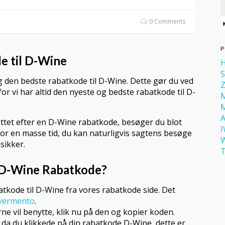
0 Comments
P
e til D-Wine
H
S
 den bedste rabatkode til D-Wine. Dette gør du ved
Z
for vi har altid den nyeste og bedste rabatkode til D-
M
A
nettet efter en D-Wine rabatkode, besøger du blot
for en masse tid, du kan naturligvis sagtens besøge
W
sikker.
T
 D-Wine Rabatkode?
atkode til D-Wine fra vores rabatkode side. Det
vermento
.
e vil benytte, klik nu på den og kopier koden.
da du klikkede på din rabatkode D-Wine, dette er