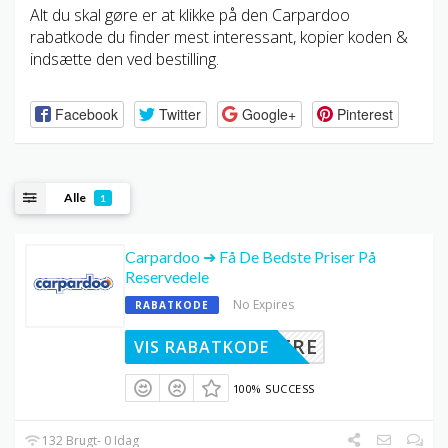
Alt du skal gøre er at klikke på den Carpardoo
rabatkode du finder mest interessant, kopier koden &
indsætte den ved bestilling.
Facebook
Twitter
Google+
Pinterest
Alle
1
Carpardoo ➜ Få De Bedste Priser På
Reservedele
No Expires
RABATKODE
S VIDERE
VIS RABATKODE
100% SUCCESS
132 Brugt- 0 Idag