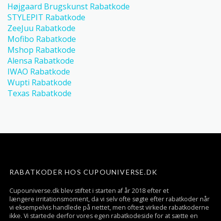
Højgaard Brugskunst Rabatkode
STYLEPIT Rabatkode
ZeeJuu Rabatkode
Mofibo Rabatkode
Mshop Rabatkode
Alensa Rabatkode
IWAO Rabatkode
Wupti Rabatkode
Texas Rabatkode
RABATKODER HOS CUPOUNIVERSE.DK
Cupouniverse.dk blev stiftet i starten af år 2018 efter et
længere irritationsmoment, da vi selv ofte søgte efter rabatkoder når
vi eksempelvis handlede på nettet, men oftest virkede rabatkoderne
ikke. Vi startede derfor vores egen rabatkodeside for at sætte en