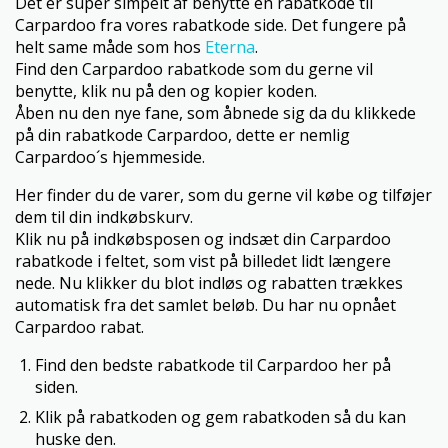
Det er super simpelt af benytte en rabatkode til
Carpardoo fra vores rabatkode side. Det fungere på
helt same måde som hos
Eterna
.
Find den Carpardoo rabatkode som du gerne vil
benytte, klik nu på den og kopier koden.
Åben nu den nye fane, som åbnede sig da du klikkede
på din rabatkode Carpardoo, dette er nemlig
Carpardoo´s hjemmeside.
Her finder du de varer, som du gerne vil købe og tilføjer
dem til din indkøbskurv.
Klik nu på indkøbsposen og indsæt din Carpardoo
rabatkode i feltet, som vist på billedet lidt længere
nede. Nu klikker du blot indløs og rabatten trækkes
automatisk fra det samlet beløb. Du har nu opnået
Carpardoo rabat.
Find den bedste rabatkode til Carpardoo her på
siden.
Klik på rabatkoden og gem rabatkoden så du kan
huske den.