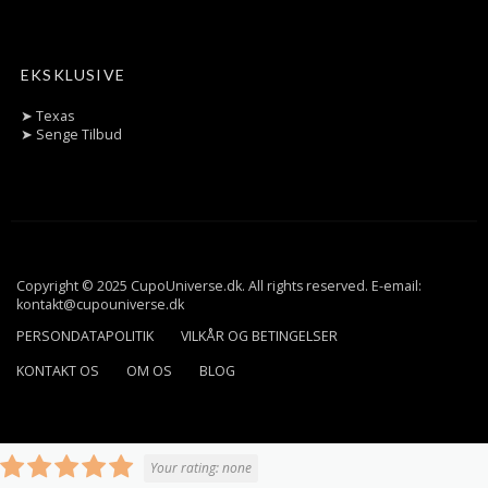
EKSKLUSIVE
➤
Texas
➤
Senge Tilbud
Copyright © 2025 CupoUniverse.dk. All rights reserved. E-email:
kontakt@cupouniverse.dk
PERSONDATAPOLITIK
VILKÅR OG BETINGELSER
KONTAKT OS
OM OS
BLOG
Your rating:
none