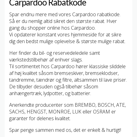
Carpardoo Rabatkode
Spar endnu mere med vores Carpardoo rabatkode.
Så er du nemlig altid sikret den største rabat. Hver
gang du shopper online hos Carpardoo.
Vi opdaterer konstant vores hjemmeside for at sikre
dig den bedst mulige oplevelse & største mulige rabat.
Her finder du bil- og reservedeledele samt
værkstedstilbehør af enhver slags.
Til sortimentet hos Carpardoo hører klassiske sliddele
af høj kvalitet såsom bremseskiver, bremseklodser,
tandremme, tændrør og filtre, altsammen til lave priser.
De tilbyder desuden også tilbehør såsom
anhængertræk, lydpotter, og batterier.
Anerkendte producenter som BREMBO, BOSCH, ATE,
SACHS, HENGST, MONROE, LUK eller OSRAM er
garanter for delenes kvalitet.
Spar penge sammen med os, det er enkelt & hurtigt!