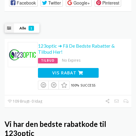
Facebook
Twitter
Google+
Pinterest
Alle
1
123optic ➜ Få De Bedste Rabatter &
Tilbud Her!
No Expires
TILBUD
VIS RABAT
100% SUCCESS
109 Brugt- 0 Idag
Vi har den bedste rabatkode til
123optic