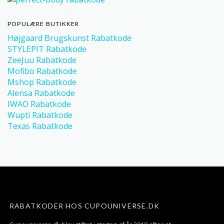
POPULÆRE BUTIKKER
Højgaard Brugskunst Rabatkode
STYLEPIT Rabatkode
ZeeJuu Rabatkode
Mofibo Rabatkode
Mshop Rabatkode
Alensa Rabatkode
IWAO Rabatkode
Wupti Rabatkode
Texas Rabatkode
RABATKODER HOS CUPOUNIVERSE.DK