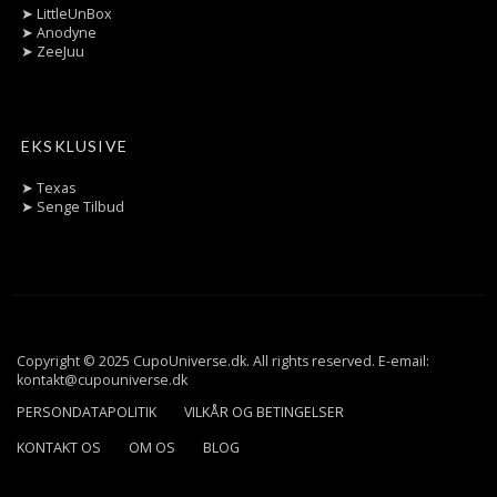
➤
LittleUnBox
➤
Anodyne
➤
ZeeJuu
EKSKLUSIVE
➤
Texas
➤
Senge Tilbud
Copyright © 2025 CupoUniverse.dk. All rights reserved. E-email:
kontakt@cupouniverse.dk
PERSONDATAPOLITIK
VILKÅR OG BETINGELSER
KONTAKT OS
OM OS
BLOG