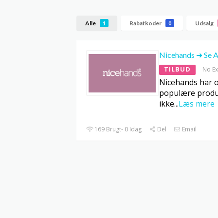
Alle
Rabatkoder
Udsalg
1
0
Nicehands ➜ Se A
TILBUD
No Ex
Nicehands har o
populære produ
ikke
...
Læs mere
169 Brugt- 0 Idag
Del
Email