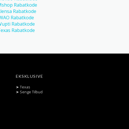
Mshop Rabatkode
lensa Rabatkode
IWAO Rabatkode
upti Rabatkode
exas Rabatkode
EKSKLUSIVE
➤
Texas
➤
Senge Tilbud