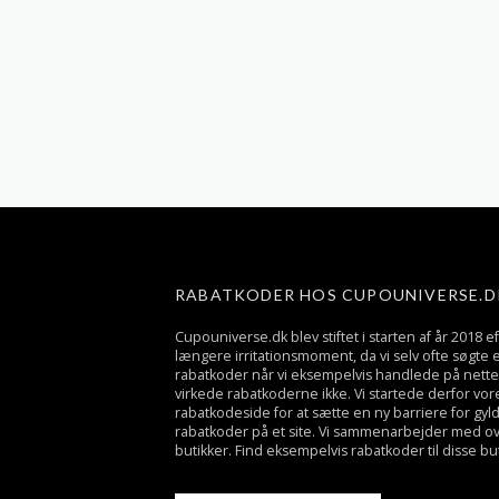
RABATKODER HOS CUPOUNIVERSE.D
Cupouniverse.dk blev stiftet i starten af år 2018 ef
længere irritationsmoment, da vi selv ofte søgte e
rabatkoder når vi eksempelvis handlede på nette
virkede rabatkoderne ikke. Vi startede derfor vo
rabatkodeside for at sætte en ny barriere for gyl
rabatkoder på et site. Vi sammenarbejder med o
butikker. Find eksempelvis rabatkoder til disse bu