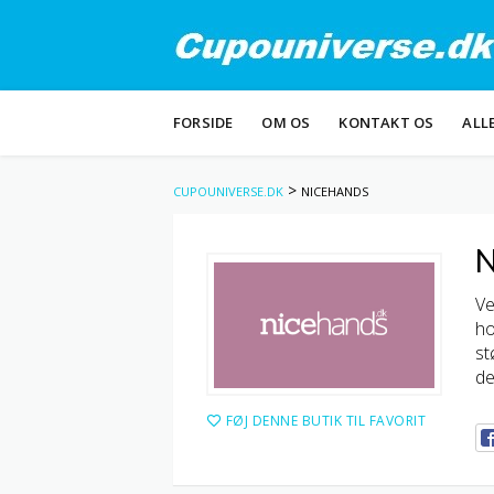
Skip
FORSIDE
OM OS
KONTAKT OS
ALL
to
content
>
CUPOUNIVERSE.DK
NICEHANDS
N
Ve
ho
st
de
FØJ DENNE BUTIK TIL FAVORIT