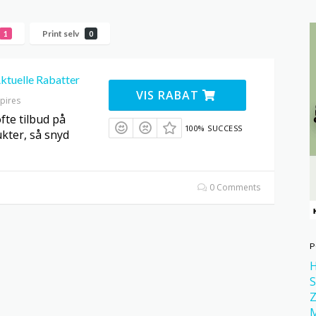
Print selv
1
0
ktuelle Rabatter
VIS RABAT
pires
fte tilbud på
100% SUCCESS
kter, så snyd
0 Comments
P
H
S
Z
M