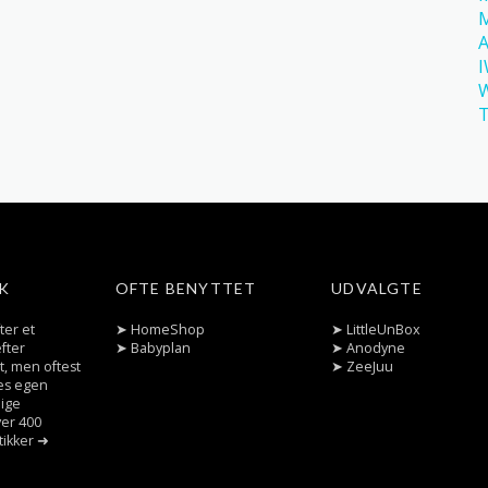
A
W
T
K
OFTE BENYTTET
UDVALGTE
ter et
➤
HomeShop
➤
LittleUnBox
fter
➤
Babyplan
➤
Anodyne
t, men oftest
➤
ZeeJuu
res egen
dige
ver 400
tikker ➜